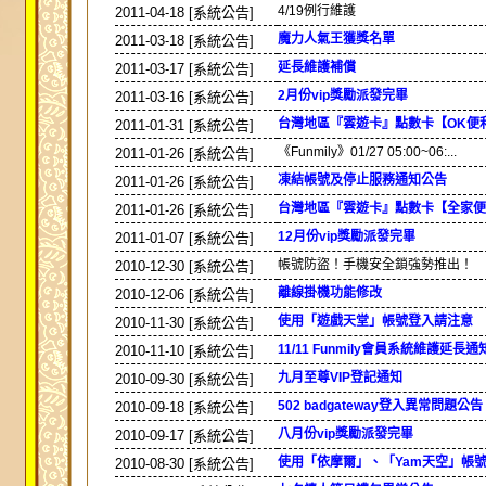
4/19例行維護
2011-04-18 [系統公告]
魔力人氣王獲獎名單
2011-03-18 [系統公告]
延長維護補償
2011-03-17 [系統公告]
2月份vip獎勵派發完畢
2011-03-16 [系統公告]
台灣地區『雲遊卡』點數卡【OK便利
2011-01-31 [系統公告]
《Funmily》01/27 05:00~06:...
2011-01-26 [系統公告]
凍結帳號及停止服務通知公告
2011-01-26 [系統公告]
台灣地區『雲遊卡』點數卡【全家便利
2011-01-26 [系統公告]
12月份vip獎勵派發完畢
2011-01-07 [系統公告]
帳號防盜！手機安全鎖強勢推出！
2010-12-30 [系統公告]
離線掛機功能修改
2010-12-06 [系統公告]
使用「遊戲天堂」帳號登入請注意
2010-11-30 [系統公告]
11/11 Funmily會員系統維護延長通
2010-11-10 [系統公告]
九月至尊VIP登記通知
2010-09-30 [系統公告]
502 badgateway登入異常問題公告
2010-09-18 [系統公告]
八月份vip獎勵派發完畢
2010-09-17 [系統公告]
使用「依摩爾」、「Yam天空」帳
2010-08-30 [系統公告]