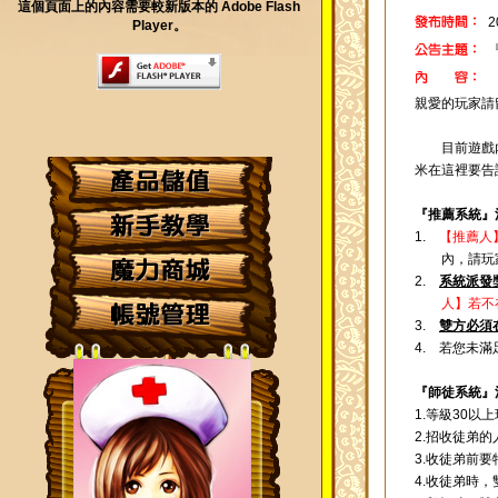
這個頁面上的內容需要較新版本的 Adobe Flash
2
Player。
親愛的玩家請
目前遊戲內
米在這裡要告
『推薦系統』
1.
【推薦人
內，請玩
2.
系統派發
人】若不
3.
雙方必須
4.
若您未滿
『師徒系統』
1.等級30
2.招收徒弟
3.收徒弟前
4.收徒弟時