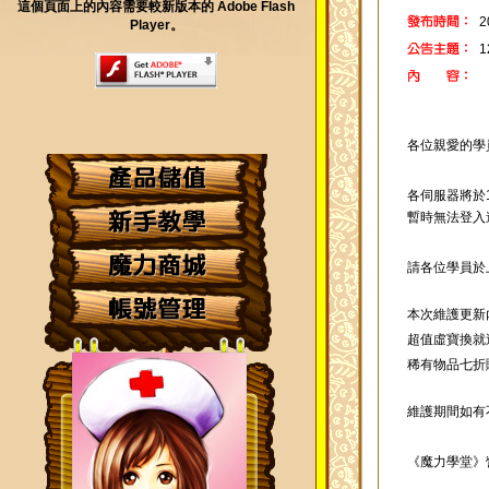
這個頁面上的內容需要較新版本的 Adobe Flash
2
Player。
各位親愛的學
各伺服器將於1
暫時無法登入
請各位學員於
本次維護更新
超值虛寶換就
稀有物品七折
維護期間如有
《魔力學堂》