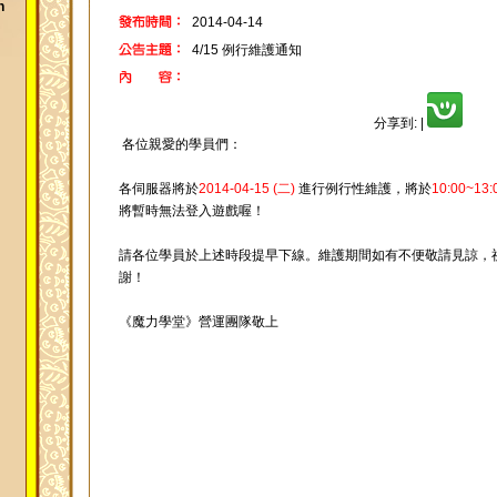
h
2014-04-14
4/15 例行維護通知
分享到:
|
各位親愛的學員們：
各伺服器將於
2014-04-15 (二)
進行例行性維護，將於
10:00~13:
將暫時無法登入遊戲喔！
請各位學員於上述時段提早下線。維護期間如有不便敬請見諒，
謝！
《魔力學堂》營運團隊敬上