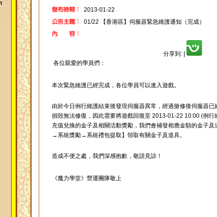
h
2013-01-22
01/22 【香港區】伺服器緊急維護通知（完成）
分享到:
|
各位親愛的學員們：
本次緊急維護已經完成，各位學員可以進入遊戲。
由於今日例行維護結束後發現伺服器異常，經過搶修後伺服器已
損毀無法修復，因此需要將遊戲回復至 2013-01-22 10:00 
充值兌換的金子及相關活動獎勵，我們會補發相應金額的金子及
→系統獎勵→系統禮包提取】領取有關金子及道具。
造成不便之處，我們深感抱歉，敬請見諒！
《魔力學堂》營運團隊敬上