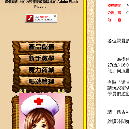
這個頁面上的內容需要較新版本的 Adobe Flash
2
Player。
各位親愛
為提
27
(
五
)
16
:
0
龍
」伺服
有關「
遠
請玩家密
學員們遊
請
「
遠古
維護時間