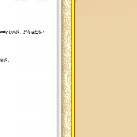
mily 歡樂派」所有遊戲嚕！
號及密碼。